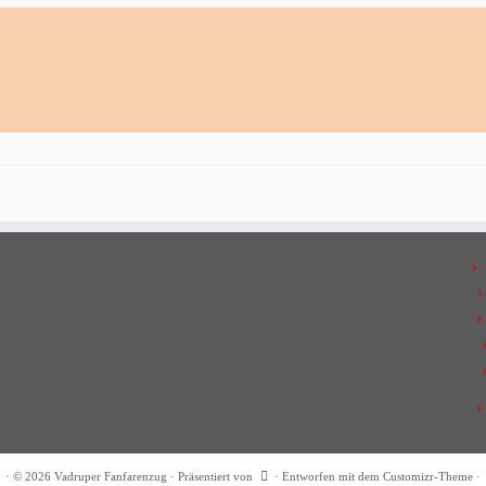
·
© 2026
Vadruper Fanfarenzug
·
Präsentiert von
·
Entworfen mit dem
Customizr-Theme
·